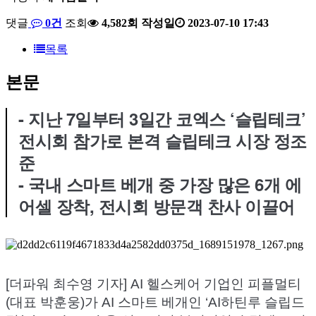
댓글
0건
조회
4,582회
작성일
2023-07-10 17:43
목록
본문
- 지난 7일부터 3일간 코엑스 ‘슬립테크’
전시회 참가로 본격 슬립테크 시장 정조
준
- 국내 스마트 베개 중 가장 많은 6개 에
어셀 장착, 전시회 방문객 찬사 이끌어
[더파워 최수영 기자] AI 헬스케어 기업인 피플멀티
(대표 박훈웅)가 AI 스마트 베개인 ‘AI하틴루 슬립드